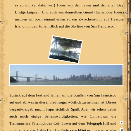
es zu dunkel dafür war) Fotos von der neuen und der alten Bay
Bridge knipsen. Und auch aus demselben Grund (für schöne Fotos)
machen wir noch einmal einen kurzen Zwischenstopp auf Treasure
Island mit dem tollen Blick auf die Skyline von San Francisco...
Zurück auf dem Festland fahren wir die Straßen von San Francisco
auf und ab, was in dieser Stadt sogar wörtlich zu nehmen ist. Dieses
bergauf-bergab macht Papa sichtlich Spaß. Aber wir sehen dabei
auch noch einige Sehenswürdigkeiten, wie Chinatown, die
Transamerica Pyramid, den Coit Tower auf dem Telegraph Hill und
nicht zuletzt das Cable Car. Am Ende verschlägt es uns aber wieder