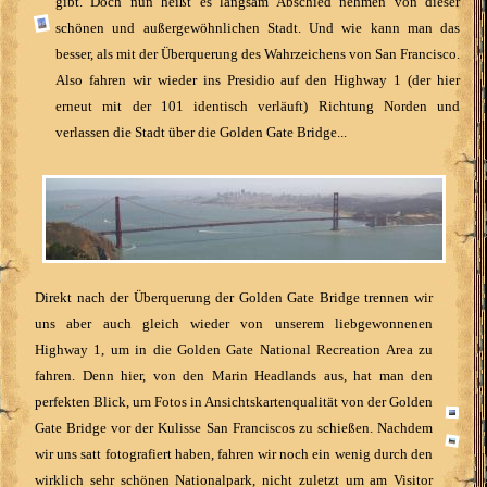
gibt. Doch nun heißt es langsam Abschied nehmen von dieser
schönen und außergewöhnlichen Stadt. Und wie kann man das
besser, als mit der Überquerung des Wahrzeichens von San Francisco.
Also fahren wir wieder ins Presidio auf den Highway 1 (der hier
erneut mit der 101 identisch verläuft) Richtung Norden und
verlassen die Stadt über die Golden Gate Bridge...
Direkt nach der Überquerung der Golden Gate Bridge trennen wir
uns aber auch gleich wieder von unserem liebgewonnenen
Highway 1, um in die Golden Gate National Recreation Area zu
fahren. Denn hier, von den Marin Headlands aus, hat man den
perfekten Blick, um Fotos in Ansichtskartenqualität von der Golden
Gate Bridge vor der Kulisse San Franciscos zu schießen. Nachdem
wir uns satt fotografiert haben, fahren wir noch ein wenig durch den
wirklich sehr schönen Nationalpark, nicht zuletzt um am Visitor