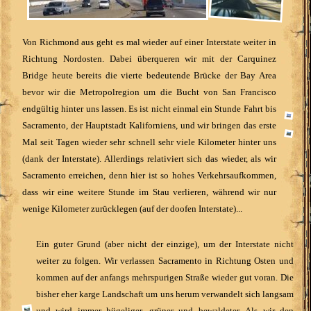
Von Richmond aus geht es mal wieder auf einer Interstate weiter in
Richtung Nordosten. Dabei überqueren wir mit der Carquinez
Bridge heute bereits die vierte bedeutende Brücke der Bay Area
bevor wir die Metropolregion um die Bucht von San Francisco
endgültig hinter uns lassen. Es ist nicht einmal ein Stunde Fahrt bis
Sacramento, der Hauptstadt Kaliforniens, und wir bringen das erste
Mal seit Tagen wieder sehr schnell sehr viele Kilometer hinter uns
(dank der Interstate). Allerdings relativiert sich das wieder, als wir
Sacramento erreichen, denn hier ist so hohes Verkehrsaufkommen,
dass wir eine weitere Stunde im Stau verlieren, während wir nur
wenige Kilometer zurücklegen (auf der doofen Interstate)...
Ein guter Grund (aber nicht der einzige), um der Interstate nicht
weiter zu folgen. Wir verlassen Sacramento in Richtung Osten und
kommen auf der anfangs mehrspurigen Straße wieder gut voran. Die
bisher eher karge Landschaft um uns herum verwandelt sich langsam
und wird immer hügeliger, grüner und bewaldeter. Als wir den