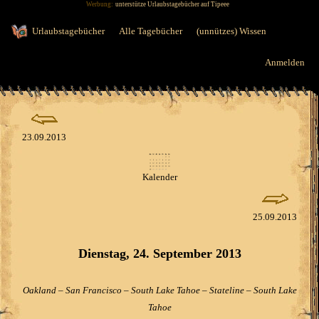
Werbung:
unterstütze Urlaubstagebücher auf Tipeee
Jump to navigation
Urlaubstagebücher
Alle Tagebücher
(unnützes) Wissen
Anmelden
23.09.2013
Kalender
25.09.2013
Dienstag, 24. September 2013
Oakland – San Francisco – South Lake Tahoe – Stateline – South Lake
Tahoe