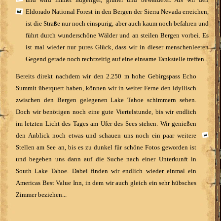
Eldorado National Forest in den Bergen der Sierra Nevada erreichen,
ist die Straße nur noch einspurig, aber auch kaum noch befahren und
führt durch wunderschöne Wälder und an steilen Bergen vorbei. Es
ist mal wieder nur pures Glück, dass wir in dieser menschenleeren
Gegend gerade noch rechtzeitig auf eine einsame Tankstelle treffen...
Bereits direkt nachdem wir den 2.250 m hohe Gebirgspass Echo
Summit überquert haben, können wir in weiter Ferne den idyllisch
zwischen den Bergen gelegenen Lake Tahoe schimmern sehen.
Doch wir benötigen noch eine gute Viertelstunde, bis wir endlich
im letzten Licht des Tages am Ufer des Sees stehen. Wir genießen
den Anblick noch etwas und schauen uns noch ein paar weitere
Stellen am See an, bis es zu dunkel für schöne Fotos geworden ist
und begeben uns dann auf die Suche nach einer Unterkunft in
South Lake Tahoe. Dabei finden wir endlich wieder einmal ein
Americas Best Value Inn, in dem wir auch gleich ein sehr hübsches
Zimmer beziehen...