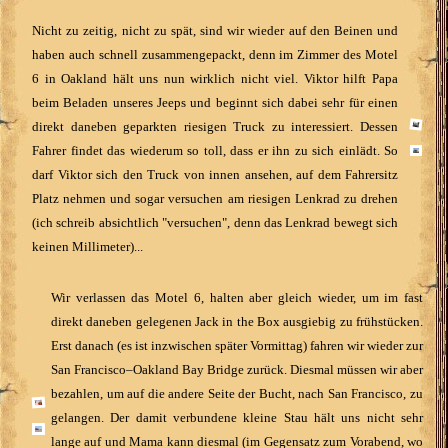
Nicht zu zeitig, nicht zu spät, sind wir wieder auf den Beinen und
haben auch schnell zusammengepackt, denn im Zimmer des Motel
6 in Oakland hält uns nun wirklich nicht viel. Viktor hilft Papa
beim Beladen unseres Jeeps und beginnt sich dabei sehr für einen
direkt daneben geparkten riesigen Truck zu interessiert. Dessen
Fahrer findet das wiederum so toll, dass er ihn zu sich einlädt. So
darf Viktor sich den Truck von innen ansehen, auf dem Fahrersitz
Platz nehmen und sogar versuchen am riesigen Lenkrad zu drehen
(ich schreib absichtlich "versuchen", denn das Lenkrad bewegt sich
keinen Millimeter)...
Wir verlassen das Motel 6, halten aber gleich wieder, um im fast
direkt daneben gelegenen Jack in the Box ausgiebig zu frühstücken.
Erst danach (es ist inzwischen später Vormittag) fahren wir wieder zur
San Francisco–Oakland Bay Bridge zurück. Diesmal müssen wir aber
bezahlen, um auf die andere Seite der Bucht, nach San Francisco, zu
gelangen. Der damit verbundene kleine Stau hält uns nicht sehr
lange auf und Mama kann diesmal (im Gegensatz zum Vorabend, wo